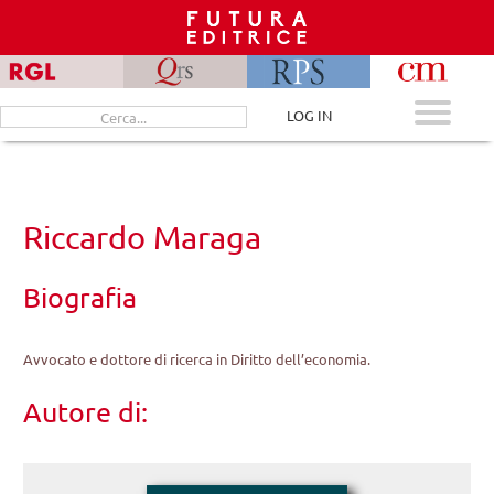
Skip
to
content
Cerca
LOG IN
per:
Riccardo Maraga
Biografia
Avvocato e dottore di ricerca in Diritto dell’economia.
Autore di: