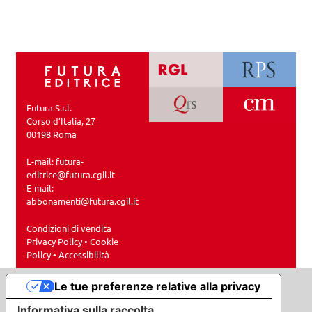
Futura S.r.l.
Corso d’Italia, 27
00198 Roma
E-mail:
futura-
editrice@futura.cgil.it
E-mail:
abbonamenti@futura.cgil.it
Condizioni di vendita
Privacy Policy
•
Cookie
Policy
•
Accessibilità
Le tue preferenze relative alla privacy
Informativa sulla raccolta