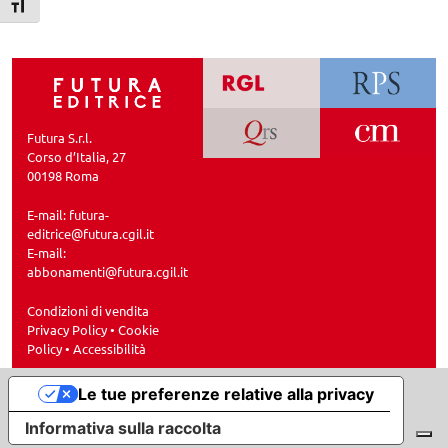
Attiva/disattiva dimensione testo
Futura S.r.l.
Corso d’Italia, 27
00198 Roma
E-mail:
futura-
editrice@futura.cgil.it
E-mail:
abbonamenti@futura.cgil.it
Condizioni di vendita
Privacy Policy
•
Cookie
Policy
•
Accessibilità
Le tue preferenze relative alla privacy
Informativa sulla raccolta