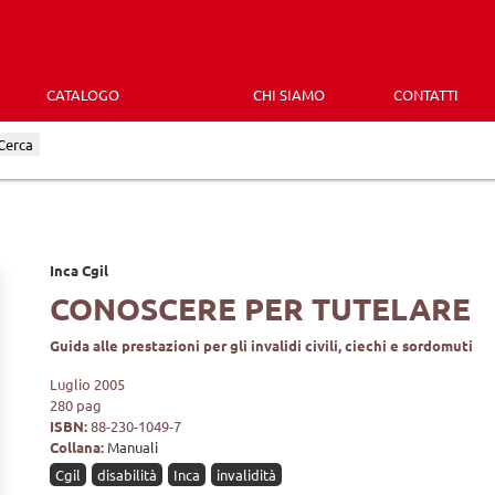
CATALOGO
CHI SIAMO
CONTATTI
Cerca
Inca Cgil
CONOSCERE PER TUTELARE
Guida alle prestazioni per gli invalidi civili, ciechi e sordomuti
Luglio 2005
280 pag
ISBN:
88-230-1049-7
Collana:
Manuali
Cgil
disabilità
Inca
invalidità