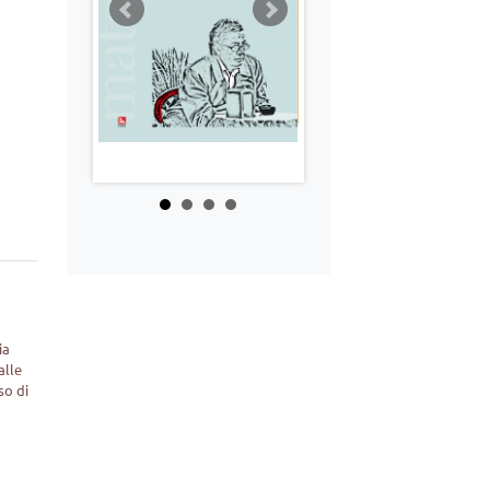
ia
alle
so di