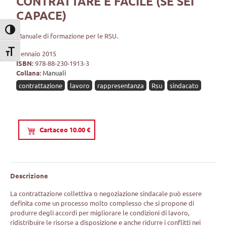
CONTRATTARE È FACILE (SE SEI
CAPACE)
Attiva/disattiva alto contrasto
Manuale di formazione per le RSU.
Attiva/disattiva dimensione testo
Gennaio 2015
ISBN:
978-88-230-1913-3
Collana:
Manuali
contrattazione
lavoro
rappresentanza
Rsu
sindacato
Cartaceo 10.00 €
Descrizione
La contrattazione collettiva o negoziazione sindacale può essere
definita come un processo molto complesso che si propone di
produrre degli accordi per migliorare le condizioni di lavoro,
ridistribuire le risorse a disposizione e anche ridurre i conflitti nei