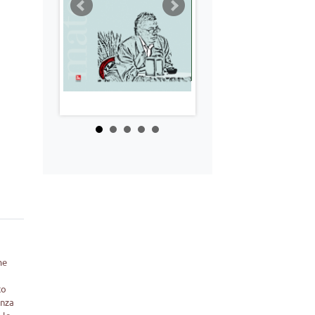
me
e
to
enza