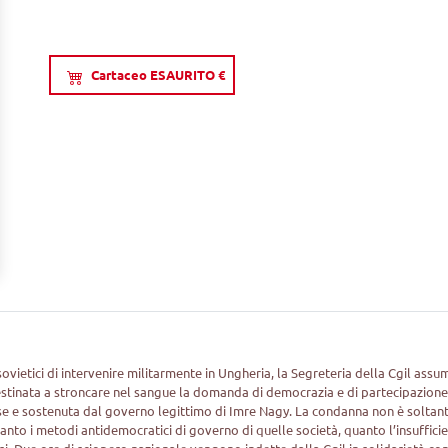
Cartaceo ESAURITO €
 sovietici di intervenire militarmente in Ungheria, la Segreteria della Cgil assu
estinata a stroncare nel sangue la domanda di democrazia e di partecipazion
se e sostenuta dal governo legittimo di Imre Nagy. La condanna non è soltan
e tanto i metodi antidemocratici di governo di quelle società, quanto l’insuffici