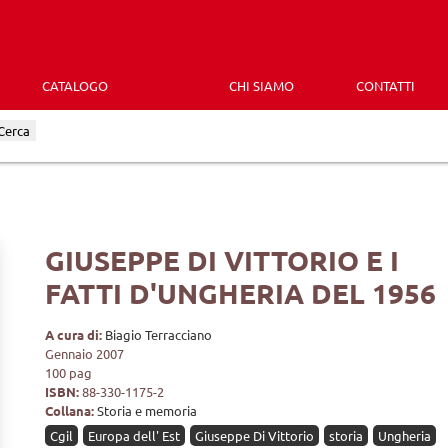
CATALOGO
CHI SIAMO
CONTATTI
Cerca
GIUSEPPE DI VITTORIO E I
FATTI D'UNGHERIA DEL 1956
A cura di:
Biagio Terracciano
Gennaio 2007
100 pag
ISBN:
88-330-1175-2
Collana:
Storia e memoria
Cgil
Europa dell' Est
Giuseppe Di Vittorio
storia
Ungheria