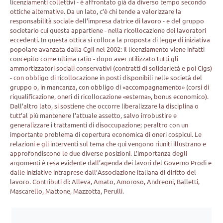
licenziamenti collettivi - è affrontato già da diverso tempo secondo
ottiche alternative. Da un lato, c’è chi tende a valorizzare la
responsabilità sociale dell’impresa datrice di lavoro - e del gruppo
societario cui questa appartiene - nella ricollocazione dei lavoratori
eccedenti. In questa ottica si colloca la proposta di legge di iniziativa
popolare avanzata dalla Cgil nel 2002: il licenziamento viene infatti
concepito come ultima ratio - dopo aver utilizzato tutti gli
ammortizzatori sociali conservativi (contratti di solidarietà e poi Cigs)
- con obbligo di ricollocazione in posti disponibili nelle società del
gruppo o, in mancanza, con obbligo di «accompagnamento» (corsi di
riqualificazione, oneri di ricollocazione «esterna», bonus economico).
Dall’altro lato, si sostiene che occorre liberalizzare la disciplina o
tutt’al più mantenere l’attuale assetto, salvo irrobustire e
generalizzare i trattamenti di disoccupazione; peraltro con un
importante problema di copertura economica di oneri cospicui. Le
relazioni e gli interventi sul tema che qui vengono riuniti illustrano e
approfondiscono le due diverse posizioni. L’importanza degli
argomenti è resa evidente dall’agenda dei lavori del Governo Prodi e
dalle iniziative intraprese dall’Associazione italiana di diritto del
lavoro. Contributi di: Alleva, Amato, Amoroso, Andreoni, Balletti,
Mascarello, Mattone, Mazzotta, Perulli.