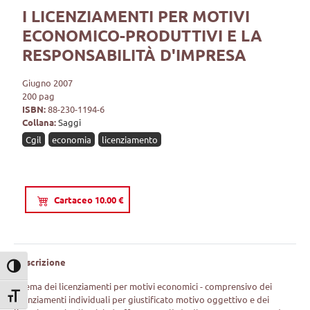
I LICENZIAMENTI PER MOTIVI
ECONOMICO-PRODUTTIVI E LA
RESPONSABILITÀ D'IMPRESA
Giugno 2007
200 pag
ISBN:
88-230-1194-6
Collana:
Saggi
Cgil
economia
licenziamento
Cartaceo 10.00 €
Descrizione
Attiva/disattiva alto contrasto
Il tema dei licenziamenti per motivi economici - comprensivo dei
Attiva/disattiva dimensione testo
licenziamenti individuali per giustificato motivo oggettivo e dei