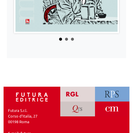
Futura S.r.l.
Corso d’Italia, 27
00198 Roma