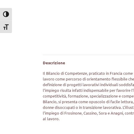
Attiva/disattiva alto contrasto
Attiva/disattiva dimensione testo
Descrizione
Il Bilancio di Competenze, praticato in Francia come u
lavoro come percorso di orientamento flessibile che c
definizione di progetti lavorativi individuali soddisfa
l’impiego risulta infatti indispensabile per favorire
competitività, formazione, specializzazione e compe
Bilancio, si presenta come opuscolo di facile lett
donne disoccupati o in transizione lavorativa. L’illus
l’impiego di Frosinone, Cassino, Sora e Anagni, cont
al lavoro.