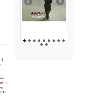
del
a
sul
mini e
per
mento