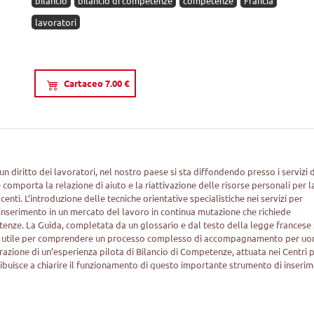
bilancio
bilancio di competenze
competenze
Francia
lavoratori
Cartaceo 7.00 €
n diritto dei lavoratori, nel nostro paese si sta diffondendo presso i servizi 
omporta la relazione di aiuto e la riattivazione delle risorse personali per l
centi. L’introduzione delle tecniche orientative specialistiche nei servizi per
 l’inserimento in un mercato del lavoro in continua mutazione che richiede
tenze. La Guida, completata da un glossario e dal testo della legge francese 
ura, utile per comprendere un processo complesso di accompagnamento per uo
trazione di un’esperienza pilota di Bilancio di Competenze, attuata nei Centri 
ribuisce a chiarire il funzionamento di questo importante strumento di inseri