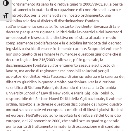
nell’ordinamento italiano la direttiva quadro 2000/78/CE sulla parità
Attiva/disattiva alto contrasto
di trattamento in materia di occupazione e di condizione di lavoro e
ha introdotto, per la prima volta nel nostro ordinamento, una
Attiva/disattiva dimensione testo
disciplina relativa al divieto di discriminazione fondata
sull’orientamento sessuale. Nonostante l’evidente rilevanza di tale
decreto per quanto riguarda i diritti delle lavoratrici e dei lavoratori
omosessuali e bisessuali, la direttiva non è stata attuata in modo
completamente soddisfacente e la disciplina introdotta dal decreto
legislativo rischia di essere fortemente carente. Scopo del volume è
non solo quello di esaminare le numerose questioni giuridiche che il
decreto legislativo 216/2003 solleva e, più in generale, la
discriminazione fondata sull’orientamento sessuale sul posto di
lavoro, ma anche di ragionare circa possibili soluzioni per gli
operatori del diritto, vista l’assenza di giurisprudenza e la carenza del
dibattito giuridico in questo ambito particolare. Per la direzione
scientifica di Stefano Fabeni, dottorando di ricerca alla Columbia
University School of Law di New York, e Maria Gigliola Toniollo,
responsabile del Settore Nuovi Diritti della Cgil nazionale, il volume
ordina, rispetto alle diverse questioni disciplinate dal nuovo quadro
normativo nazionale ed europeo, i contributi di illustri giuristi italiani
ed europei. Nell’allegato sono riportati la direttiva 78 del Consiglio
europeo, del 27 novembre 2000, che stabilisce un quadro generale
per la parità di trattamento in materia di occupazione e di condizioni