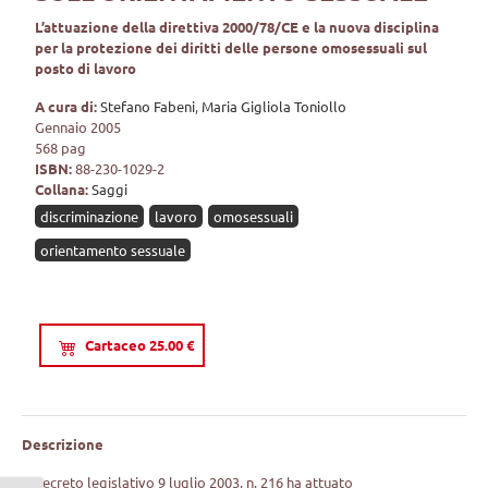
L’attuazione della direttiva 2000/78/CE e la nuova disciplina
per la protezione dei diritti delle persone omosessuali sul
posto di lavoro
A cura di:
Stefano Fabeni
,
Maria Gigliola Toniollo
Gennaio 2005
568 pag
ISBN:
88-230-1029-2
Collana:
Saggi
discriminazione
lavoro
omosessuali
orientamento sessuale
Cartaceo 25.00 €
Descrizione
Il decreto legislativo 9 luglio 2003, n. 216 ha attuato