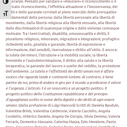
minoranze. Pensato per valutare e «misurare» il riconoscimento o il
Attiva/disattiva alto contrasto
mancato riconoscimento, l’effettiva attuazione o l’inosservanza, dei
diritti e delle garanzie correlati al pieno esercizio delle prerogative
Attiva/disattiva dimensione testo
fondamentali della persona: dalla libertà personale alla libertà di
movimento, dalla libertà religiosa alla libertà sessuale, alla libertà
dalle discriminazioni di qualunque origine e dalle violenze comunque
motivate. Tra i temi trattati, disabilità, omosessualità e diritti, il
pluralismo religioso, minoranze, migrazioni e integrazioni, profughi e
richiedenti asilo, giustizia e garanzie, libertà di espressione e
informazione, dati sensibili, riservatezza e diritto all’oblio. E ancora:
la tutela dei minori, l’istruzione e la mobilità sociale, la libertà
femminile e l’autodeterminazione, il diritto alla salute e la libertà
terapeutica, le garanzie del lavoro e quelle del reddito, la protezione
dell’ambiente.
La tutela e l’effettività dei diritti umani non è affare
esotico che riguarda lande e continenti lontani. Al contrario, è bene
partire da noi, prima di andare in giro per il mondo a predicarne il valore
e l’urgenza. L’articolo 3 è un resoconto e un progetto politico. Il
progetto politico della Costituzione repubblicana e del principio
d’uguaglianza scritto in nome della dignità e dei diritti di ogni essere
umano.
(dalla prefazione di Luigi Manconi) Scritti di: Daniela Bauduin,
Valentina Brinis, Valentina Calderone, Valeria Casciello, Angela
Condello, Ulderico Daniele, Angela De Giorgio, Silvia Demma, Valeria
Ferraris, Domenico Massano, Caterina Mazza, Ezio Menzione, Paolo
Naso, Giovannna Pistorio, Federica Resta, Mauro Valeri. Contributi e