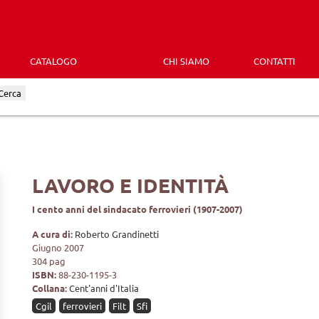
CATALOGO
CHI SIAMO
CONTATTI
Cerca
LAVORO E IDENTITÀ
I cento anni del sindacato ferrovieri (1907-2007)
A cura di:
Roberto Grandinetti
Giugno 2007
304 pag
ISBN:
88-230-1195-3
Collana:
Cent'anni d'Italia
Cgil
ferrovieri
Filt
Sfi