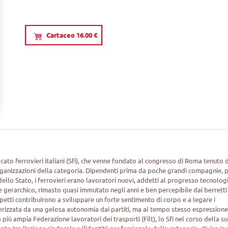
Cartaceo 16.00 €
cato ferrovieri italiani (Sfi), che venne fondato al congresso di Roma tenuto 
organizzazioni della categoria. Dipendenti prima da poche grandi compagnie, p
ello Stato, i ferrovieri erano lavoratori nuovi, addetti al progresso tecnolog
 gerarchico, rimasto quasi immutato negli anni e ben percepibile dai berretti
spetti contribuirono a sviluppare un forte sentimento di corpo e a legare i
terizzata da una gelosa autonomia dai partiti, ma al tempo stesso espressione
 più ampia Federazione lavoratori dei trasporti (Filt), lo Sfi nel corso della s