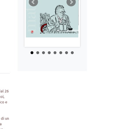
dal 26
oi,
ico e
 di un
ua