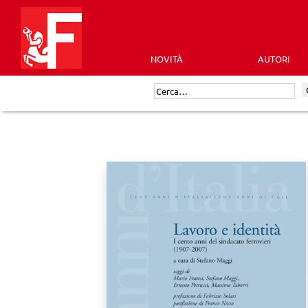
Skip
to
content
NOVITÀ
AUTORI
Futura
Cerca:
Editrice