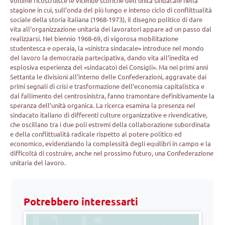
volume ricostruisce le vicende storiche dell’unità sindacale nella
stagione in cui, sull’onda del più lungo e intenso ciclo di conflittualità
sociale della storia italiana (1968-1973), il disegno politico di dare
vita all’organizzazione unitaria dei lavoratori appare ad un passo dal
realizzarsi. Nel biennio 1968-69, di vigorosa mobilitazione
studentesca e operaia, la «sinistra sindacale» introduce nel mondo
del lavoro la democrazia partecipativa, dando vita all’inedita ed
esplosiva esperienza del «sindacatoì dei Consigli». Ma nei primi anni
Settanta le divisioni all’interno delle Confederazioni, aggravate dai
primi segnali di crisi e trasformazione dell’economia capitalistica e
dal fallimento del centrosinistra, fanno tramontare definitivamente la
speranza dell’unità organica. La ricerca esamina la presenza nel
sindacato italiano di differenti culture organizzative e rivendicative,
che oscillano tra i due poli estremi della collaborazione subordinata
e della conflittualità radicale rispetto al potere politico ed
economico, evidenziando la complessità degli equilibri in campo e la
difficoltà di costruire, anche nel prossimo futuro, una Confederazione
unitaria del lavoro.
Potrebbero interessarti