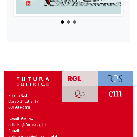
Futura S.r.l.
Corso d’Italia, 27
00198 Roma
E-mail:
futura-
editrice@futura.cgil.it
E-mail:
abbonamenti@futura.cgil.it