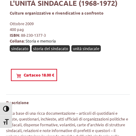
L'UNITÀ SINDACALE (1968-1972)
Culture organizzative e rivendicative a confronto
Ottobre 2009
400 pag
ISBN:
88-230-1377-3
Collana:
Storia e memoria
sindacato
storia del sindacato
unità sindacale
Cartaceo 18.00 €
Descrizione
Attiva/disattiva alto contrasto
Sulla base di una ricca documentazione – articoli di quotidiani e
riviste, questionari, inchieste, atti ufficiali di organizzazioni politiche e
Attiva/disattiva dimensione testo
sindacali, dispense formative, volantini, carte d’archivio di strutture
sindacali, relazioni e note informative di prefetti e questori – il