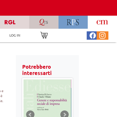
LOG IN
Potrebbero
interessarti
o e
 è
le.