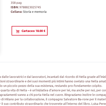
358 pag
ISBN:
9788823025745
Collana:
Storia e memoria
Cartaceo 18.00 €
a dalle lavoratrici e dai lavoratori, incantati dal ricordo di Nella grazie all’iniz
azioni straordinarie e dei suoi momenti più intimi hanno svelato una Nella ama
olo un piccolo pezzo della sua esistenza, restando pro-fondamente colpito.
a quarta vita di Nella – è un’iniziativa d’amore per lei, ma anche per noi, per c
ingraziamenti vanno a chi porta Nella nel cuore. Ringraziamo inoltre le compa
 e di Milano per la collaborazione, il compagno Salvatore Ba-rone per il mater
il suo contributo straordinario che troverete all’interno del libro. Luisa Per