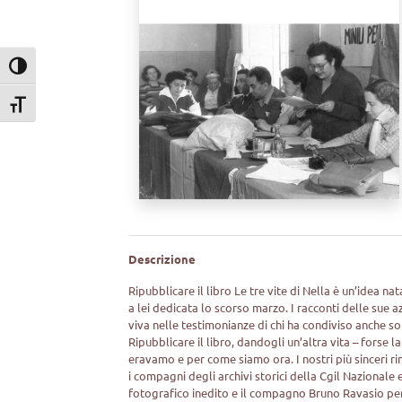
Attiva/disattiva alto contrasto
Attiva/disattiva dimensione testo
Descrizione
Ripubblicare il libro Le tre vite di Nella è un’idea nat
a lei dedicata lo scorso marzo. I racconti delle sue 
viva nelle testimonianze di chi ha condiviso anche s
Ripubblicare il libro, dandogli un’altra vita – forse l
eravamo e per come siamo ora. I nostri più sinceri r
i compagni degli archivi storici della Cgil Nazionale
fotografico inedito e il compagno Bruno Ravasio per 