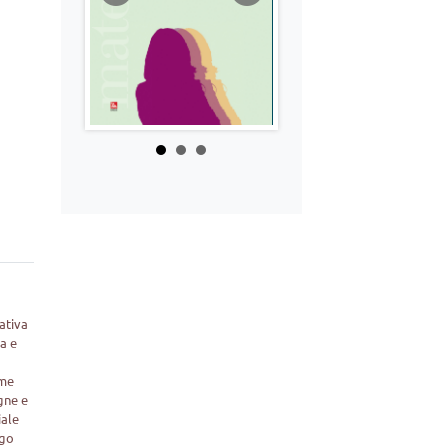
iativa
ta e
ome
gne e
iale
ego