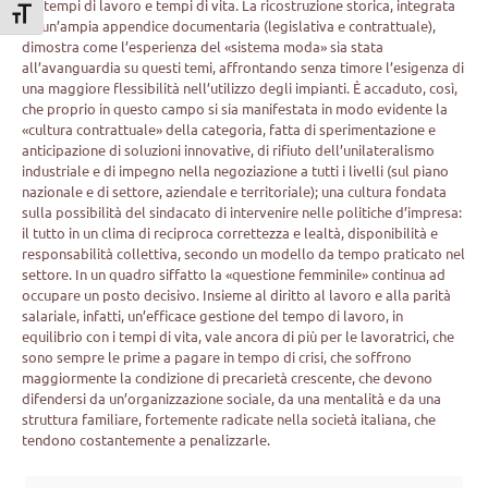
tra tempi di lavoro e tempi di vita. La ricostruzione storica, integrata
Attiva/disattiva dimensione testo
da un’ampia appendice documentaria (legislativa e contrattuale),
dimostra come l’esperienza del «sistema moda» sia stata
all’avanguardia su questi temi, affrontando senza timore l’esigenza di
una maggiore flessibilità nell’utilizzo degli impianti. È accaduto, così,
che proprio in questo campo si sia manifestata in modo evidente la
«cultura contrattuale» della categoria, fatta di sperimentazione e
anticipazione di soluzioni innovative, di rifiuto dell’unilateralismo
industriale e di impegno nella negoziazione a tutti i livelli (sul piano
nazionale e di settore, aziendale e territoriale); una cultura fondata
sulla possibilità del sindacato di intervenire nelle politiche d’impresa:
il tutto in un clima di reciproca correttezza e lealtà, disponibilità e
responsabilità collettiva, secondo un modello da tempo praticato nel
settore. In un quadro siffatto la «questione femminile» continua ad
occupare un posto decisivo. Insieme al diritto al lavoro e alla parità
salariale, infatti, un’efficace gestione del tempo di lavoro, in
equilibrio con i tempi di vita, vale ancora di più per le lavoratrici, che
sono sempre le prime a pagare in tempo di crisi, che soffrono
maggiormente la condizione di precarietà crescente, che devono
difendersi da un’organizzazione sociale, da una mentalità e da una
struttura familiare, fortemente radicate nella società italiana, che
tendono costantemente a penalizzarle.