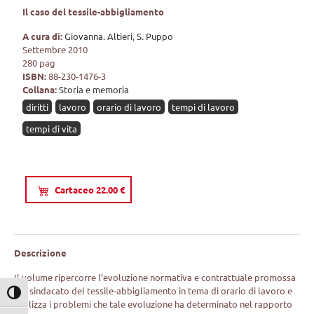
Il caso del tessile-abbigliamento
A cura di:
Giovanna. Altieri
,
S. Puppo
Settembre 2010
280 pag
ISBN:
88-230-1476-3
Collana:
Storia e memoria
diritti
lavoro
orario di lavoro
tempi di lavoro
tempi di vita
Cartaceo 22.00 €
Descrizione
Il volume ripercorre l’evoluzione normativa e contrattuale promossa
dal sindacato del tessile-abbigliamento in tema di orario di lavoro e
Attiva/disattiva alto contrasto
analizza i problemi che tale evoluzione ha determinato nel rapporto