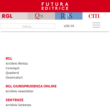
Skip
to
content
Cerca
LOG IN
per:
RGL
Archivio Rivista
Convegni
Quaderni
Osservatori
RGL GIURISPRUDENZA ONLINE
Archivio newsletter
SENTENZE
Archivio Sentenze