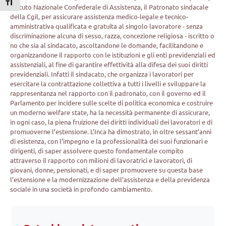
Attiva/disattiva dimensione testo
Istituto Nazionale Confederale di Assistenza, il Patronato sindacale
della Cgil, per assicurare assistenza medico-legale e tecnico-
amministrativa qualificata e gratuita al singolo lavoratore - senza
discriminazione alcuna di sesso, razza, concezione religiosa - iscritto o
no che sia al sindacato, ascoltandone le domande, facilitandone e
organizzandone il rapporto con le istituzioni e gli enti previdenziali ed
assistenziali, al fine di garantire effettività alla difesa dei suoi diritti
previdenziali. Infatti il sindacato, che organizza i lavoratori per
esercitare la contrattazione collettiva a tutti i livelli e sviluppare la
rappresentanza nel rapporto con il padronato, con il governo ed il
Parlamento per incidere sulle scelte di politica economica e costruire
un moderno welfare state, ha la necessità permanente di assicurare,
in ogni caso, la piena fruizione dei diritti individuali dei lavoratori e di
promuoverne l’estensione. L’Inca ha dimostrato, in oltre sessant’anni
di esistenza, con l’impegno e la professionalità dei suoi funzionari e
dirigenti, di saper assolvere questo fondamentale compito
attraverso il rapporto con milioni di lavoratrici e lavoratori, di
giovani, donne, pensionati, e di saper promuovere su questa base
l’estensione e la modernizzazione dell’assistenza e della previdenza
sociale in una società in profondo cambiamento.