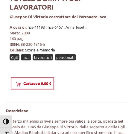
LAVORATORI
Giuseppe Di Vittorio costruttore del Patronato Inca
A cura di:
rps-41193
,
rps-6467
,
Anna Teselli
Marzo 2009
160 pag
ISBN:
88-230-1315-5
Collana:
Storia e memoria
Cgil
Inca
lavoratori
pensionati
Cartaceo 9.00 €
Descrizione
Nel terzo millennio si rivela sempre più valida la scelta, operata nel
Attiva/disattiva alto contrasto
gennaio del 1945 da Giuseppe Di Vittorio, dalla segreteria della Cgil
e da Aladino Bibolotti, di dar vita ad uno specifico strumento, l’Inca,