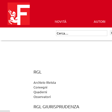
Skip
to
content
NOVITÀ
AUTORI
Futura
Cerca:
Editrice
RGL
Archivio Rivista
Convegni
Quaderni
Osservatori
RGL GIURISPRUDENZA