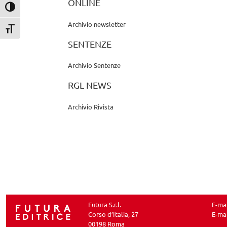
ONLINE
Attiva/disattiva alto contrasto
Archivio newsletter
Attiva/disattiva dimensione testo
SENTENZE
Archivio Sentenze
RGL NEWS
Archivio Rivista
Futura S.r.l.
E-ma
Corso d’Italia, 27
E-ma
00198 Roma