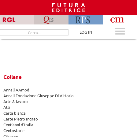
Skip
to
content
Cerca
LOG IN
per:
Collane
Annali AAmod
Annali Fondazione Giuseppe Di Vittorio
Arte & lavoro
Atti
Carta bianca
Carte Pietro Ingrao
Cent'anni d'Italia
Centostorie
Citoyens