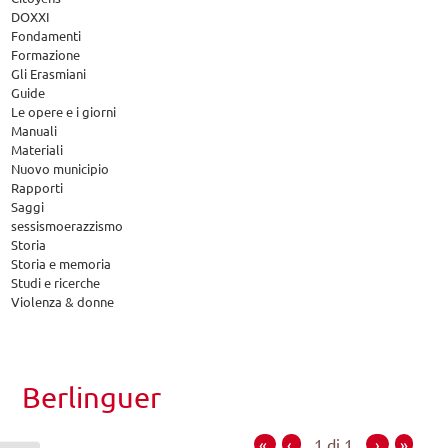
DOXXI
Fondamenti
Formazione
Gli Erasmiani
Guide
Le opere e i giorni
Manuali
Materiali
Nuovo municipio
Rapporti
Saggi
sessismoerazzismo
Storia
Storia e memoria
Studi e ricerche
Violenza & donne
Berlinguer
«
‹
1 di 1
›
»