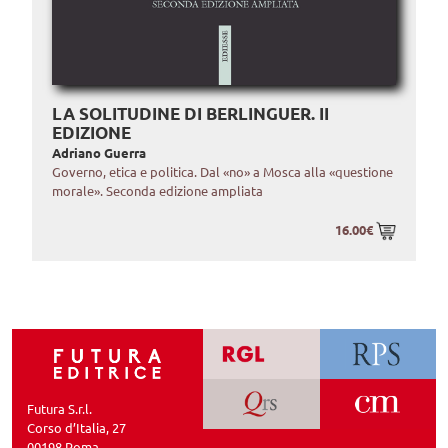
LA SOLITUDINE DI BERLINGUER. II
EDIZIONE
Adriano Guerra
Governo, etica e politica. Dal «no» a Mosca alla «questione
morale». Seconda edizione ampliata
16.00€
Futura S.r.l.
Corso d’Italia, 27
00198 Roma