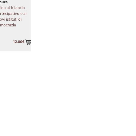
mura
ida al bilancio
rtecipativo e ai
ovi istituti di
mocrazia
12.00€