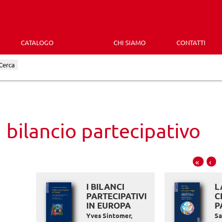
CATALOGO
CHI SIAMO
CONTATTI
Cerca
bilancio partecipativo
«
‹
I BILANCI
L
PARTECIPATIVI
C
IN EUROPA
P
Yves Sintomer
,
Sa