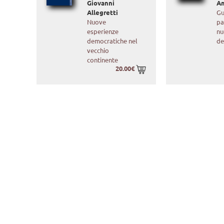
Giovanni
A
Allegretti
Gu
Nuove
pa
esperienze
nu
democratiche nel
de
vecchio
continente
20.00€