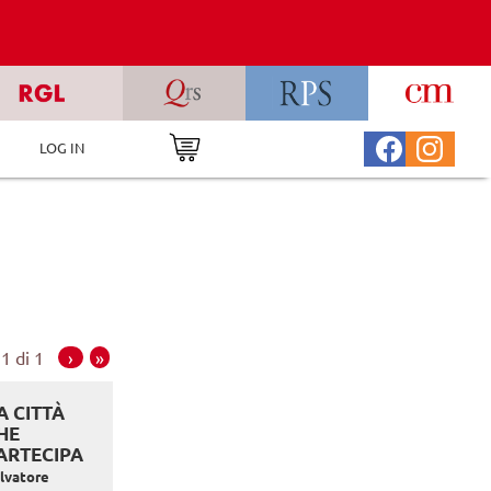
LOG IN
1 di 1
›
»
A CITTÀ
HE
ARTECIPA
lvatore