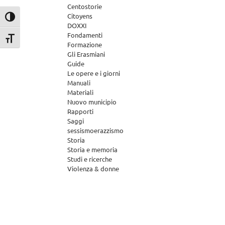
Centostorie
Citoyens
Attiva/disattiva alto contrasto
DOXXI
Fondamenti
Attiva/disattiva dimensione testo
Formazione
Gli Erasmiani
Guide
Le opere e i giorni
Manuali
Materiali
Nuovo municipio
Rapporti
Saggi
sessismoerazzismo
Storia
Storia e memoria
Studi e ricerche
Violenza & donne