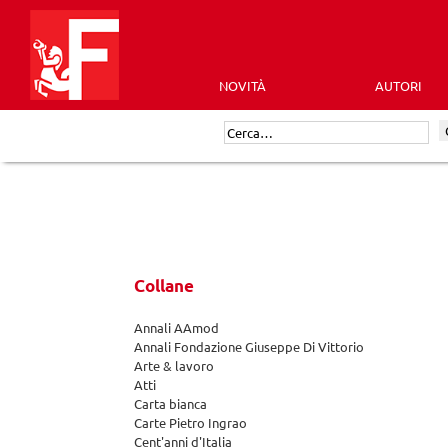
Skip
to
content
NOVITÀ
AUTORI
Futura
Cerca:
Editrice
Collane
Annali AAmod
Annali Fondazione Giuseppe Di Vittorio
Arte & lavoro
Atti
Carta bianca
Carte Pietro Ingrao
Cent'anni d'Italia