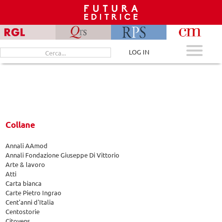
Skip
to
content
Cerca
LOG IN
per:
Collane
Annali AAmod
Annali Fondazione Giuseppe Di Vittorio
Arte & lavoro
Atti
Carta bianca
Carte Pietro Ingrao
Cent'anni d'Italia
Centostorie
Citoyens