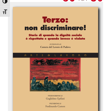
Attiva/disattiva alto contrasto
Attiva/disattiva dimensione testo