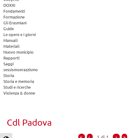
DOXXI
Fondamenti
Formazione
Gli Erasmiani
Guide
Le opere e i giorni
Manuali
Materiali
Nuovo municipio
Rapporti
Saggi
sessismoerazzismo
Storia
Storia e memoria
Studi e ricerche
Violenza & donne
Cdl Padova
«
‹
1 di 1
›
»