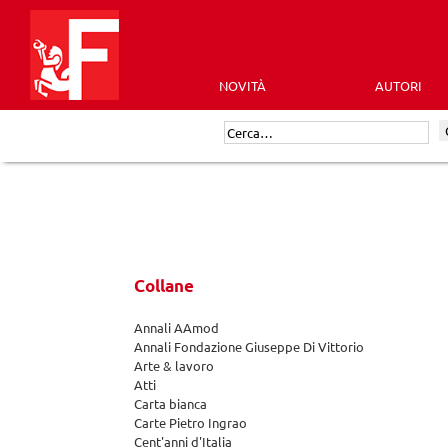
Skip
to
content
NOVITÀ
AUTORI
Futura
Cerca:
Editrice
Collane
Annali AAmod
Annali Fondazione Giuseppe Di Vittorio
Arte & lavoro
Atti
Carta bianca
Carte Pietro Ingrao
Cent'anni d'Italia