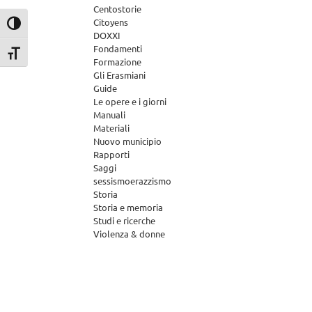
Centostorie
Citoyens
Attiva/disattiva alto contrasto
DOXXI
Fondamenti
Attiva/disattiva dimensione testo
Formazione
Gli Erasmiani
Guide
Le opere e i giorni
Manuali
Materiali
Nuovo municipio
Rapporti
Saggi
sessismoerazzismo
Storia
Storia e memoria
Studi e ricerche
Violenza & donne