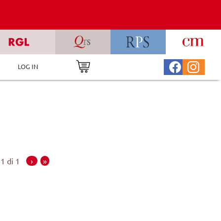
LOG IN
1 di 1
›
»