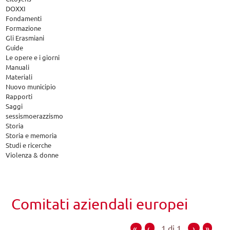
DOXXI
Fondamenti
Formazione
Gli Erasmiani
Guide
Le opere e i giorni
Manuali
Materiali
Nuovo municipio
Rapporti
Saggi
sessismoerazzismo
Storia
Storia e memoria
Studi e ricerche
Violenza & donne
Comitati aziendali europei
«
‹
1 di 1
›
»