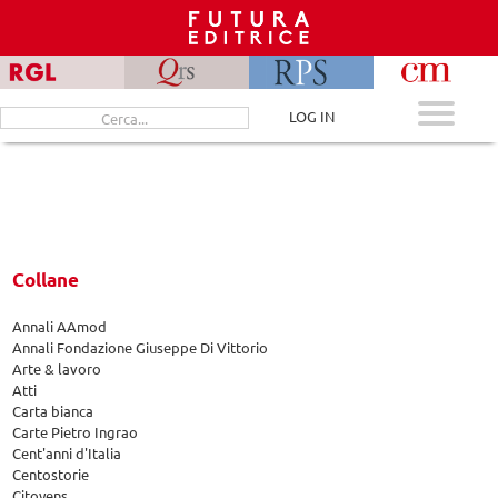
Skip
to
content
Cerca
LOG IN
per:
Collane
Annali AAmod
Annali Fondazione Giuseppe Di Vittorio
Arte & lavoro
Atti
Carta bianca
Carte Pietro Ingrao
Cent'anni d'Italia
Centostorie
Citoyens