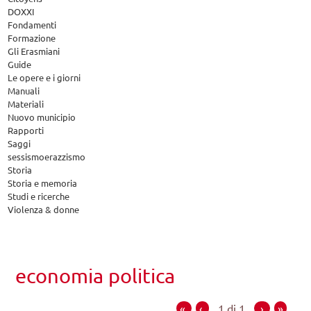
DOXXI
Fondamenti
Formazione
Gli Erasmiani
Guide
Le opere e i giorni
Manuali
Materiali
Nuovo municipio
Rapporti
Saggi
sessismoerazzismo
Storia
Storia e memoria
Studi e ricerche
Violenza & donne
economia politica
«
‹
1 di 1
›
»