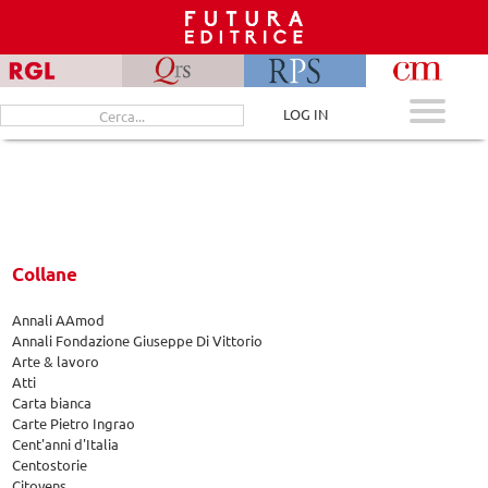
Skip
to
content
Cerca
LOG IN
per:
Collane
Annali AAmod
Annali Fondazione Giuseppe Di Vittorio
Arte & lavoro
Atti
Carta bianca
Carte Pietro Ingrao
Cent'anni d'Italia
Centostorie
Citoyens