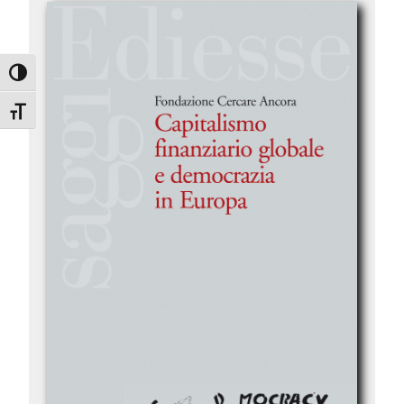
Attiva/disattiva alto contrasto
Attiva/disattiva dimensione testo