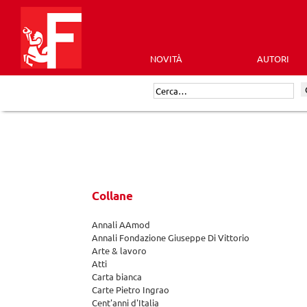
Skip
to
content
NOVITÀ
AUTORI
Futura
Cerca:
Editrice
Collane
Annali AAmod
Annali Fondazione Giuseppe Di Vittorio
Arte & lavoro
Atti
Carta bianca
Carte Pietro Ingrao
Cent'anni d'Italia