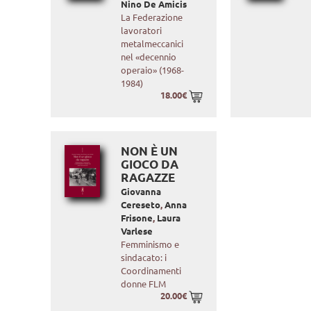
Nino De Amicis
La Federazione
lavoratori
metalmeccanici
nel «decennio
operaio» (1968-
1984)
18.00€
NON È UN
GIOCO DA
RAGAZZE
Giovanna
Cereseto
,
Anna
Frisone
,
Laura
Varlese
Femminismo e
sindacato: i
Coordinamenti
donne FLM
20.00€