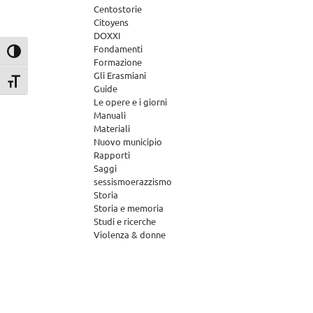
Centostorie
Citoyens
DOXXI
Fondamenti
Attiva/disattiva alto contrasto
Formazione
Gli Erasmiani
Attiva/disattiva dimensione testo
Guide
Le opere e i giorni
Manuali
Materiali
Nuovo municipio
Rapporti
Saggi
sessismoerazzismo
Storia
Storia e memoria
Studi e ricerche
Violenza & donne