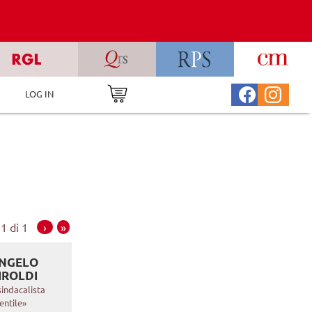
LOG IN
1 di 1
›
»
NGELO
IROLDI
 sindacalista
entile»