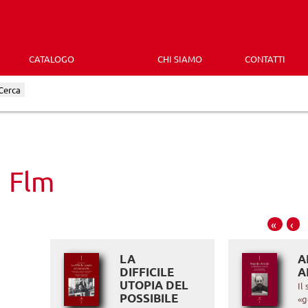
CATALOGO
CHI SIAMO
CONTATTI
Cerca
Flm
«
‹
LA
A
DIFFICILE
A
UTOPIA DEL
Il
POSSIBILE
«g