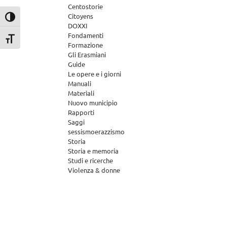
Centostorie
Citoyens
Attiva/disattiva alto contrasto
DOXXI
Fondamenti
Attiva/disattiva dimensione testo
Formazione
Gli Erasmiani
Guide
Le opere e i giorni
Manuali
Materiali
Nuovo municipio
Rapporti
Saggi
sessismoerazzismo
Storia
Storia e memoria
Studi e ricerche
Violenza & donne