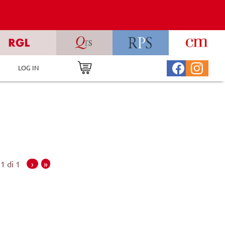
LOG IN
1 di 1
›
»