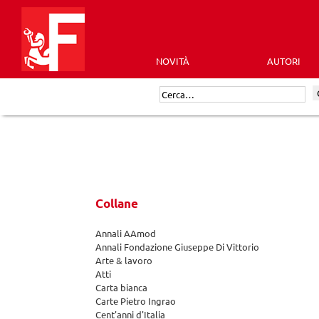
Skip
to
content
NOVITÀ
AUTORI
Futura
Cerca:
Editrice
Collane
Annali AAmod
Annali Fondazione Giuseppe Di Vittorio
Arte & lavoro
Atti
Carta bianca
Carte Pietro Ingrao
Cent'anni d'Italia