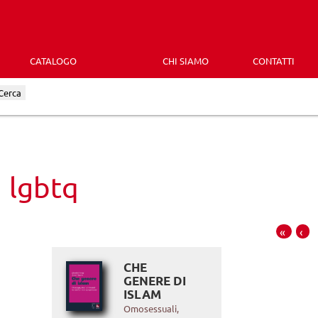
CATALOGO
CHI SIAMO
CONTATTI
Cerca
lgbtq
«
‹
CHE
GENERE DI
ISLAM
Omosessuali,