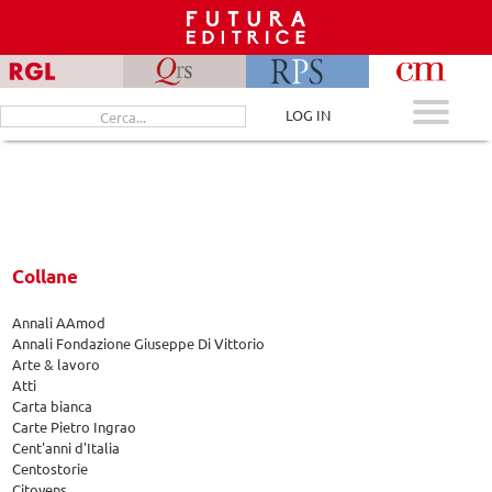
Skip
to
content
Cerca
LOG IN
per:
Collane
Annali AAmod
Annali Fondazione Giuseppe Di Vittorio
Arte & lavoro
Atti
Carta bianca
Carte Pietro Ingrao
Cent'anni d'Italia
Centostorie
Citoyens