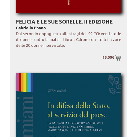
FELICIA E LE SUE SORELLE. II EDIZIONE
Gabriella Ebano
Dal secondo dopoguerra alle stragi del ’92-’93: venti storie
di donne contro la mafia - Libro + Cdrom con stralci in voce
delle 20 donne intervistate.
15.00€