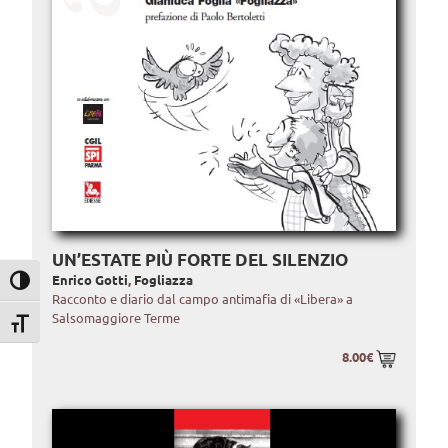
UN’ESTATE PIÙ FORTE DEL SILENZIO
Enrico Gotti
,
Fogliazza
Attiva/disattiva alto contrasto
Racconto e diario dal campo antimafia di «Libera» a
Salsomaggiore Terme
Attiva/disattiva dimensione testo
8.00€