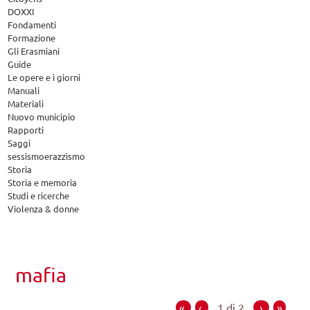
DOXXI
Fondamenti
Formazione
Gli Erasmiani
Guide
Le opere e i giorni
Manuali
Materiali
Nuovo municipio
Rapporti
Saggi
sessismoerazzismo
Storia
Storia e memoria
Studi e ricerche
Violenza & donne
mafia
«
‹
1 di 2
›
»