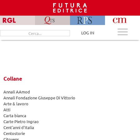
Skip
to
content
Cerca
LOG IN
per:
Collane
Annali AAmod
Annali Fondazione Giuseppe Di Vittorio
Arte & lavoro
Atti
Carta bianca
Carte Pietro Ingrao
Cent'anni d'Italia
Centostorie
Citoyens