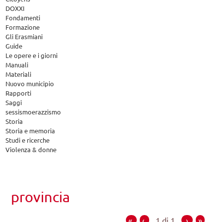
DOXXI
Fondamenti
Formazione
Gli Erasmiani
Guide
Le opere e i giorni
Manuali
Materiali
Nuovo municipio
Rapporti
Saggi
sessismoerazzismo
Storia
Storia e memoria
Studi e ricerche
Violenza & donne
provincia
«
‹
1 di 1
›
»