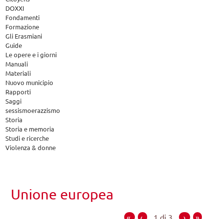
DOXXI
Fondamenti
Formazione
Gli Erasmiani
Guide
Le opere e i giorni
Manuali
Materiali
Nuovo municipio
Rapporti
Saggi
sessismoerazzismo
Storia
Storia e memoria
Studi e ricerche
Violenza & donne
Unione europea
«
‹
1 di 3
›
»