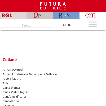
Skip
to
content
Cerca
LOG IN
per:
Collane
Annali AAmod
Annali Fondazione Giuseppe Di Vittorio
Arte & lavoro
Atti
Carta bianca
Carte Pietro Ingrao
Cent'anni d'Italia
Centostorie
Citoyens