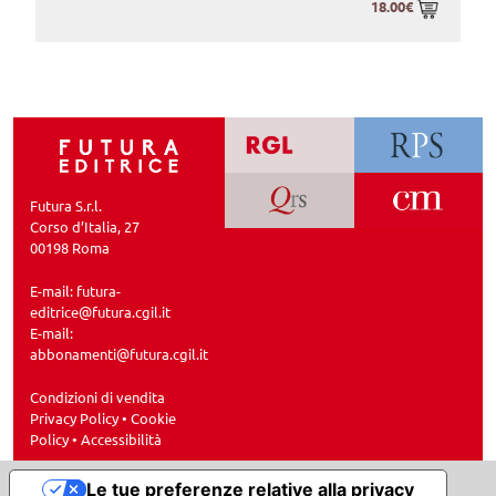
18.00€
Futura S.r.l.
Corso d’Italia, 27
00198 Roma
E-mail:
futura-
editrice@futura.cgil.it
E-mail:
abbonamenti@futura.cgil.it
Condizioni di vendita
Privacy Policy
•
Cookie
Policy
•
Accessibilità
Le tue preferenze relative alla privacy