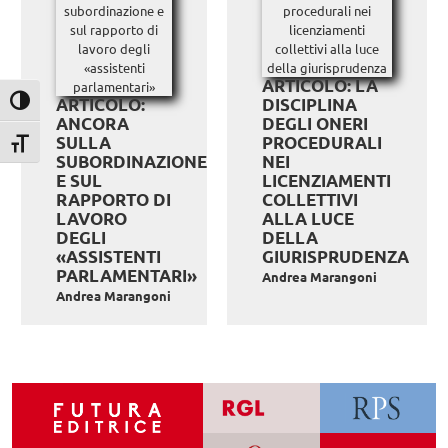
ARTICOLO: LA
ARTICOLO:
DISCIPLINA
Attiva/disattiva alto contrasto
ANCORA
DEGLI ONERI
SULLA
PROCEDURALI
Attiva/disattiva dimensione testo
SUBORDINAZIONE
NEI
E SUL
LICENZIAMENTI
RAPPORTO DI
COLLETTIVI
LAVORO
ALLA LUCE
DEGLI
DELLA
«ASSISTENTI
GIURISPRUDENZA
PARLAMENTARI»
Andrea Marangoni
Andrea Marangoni