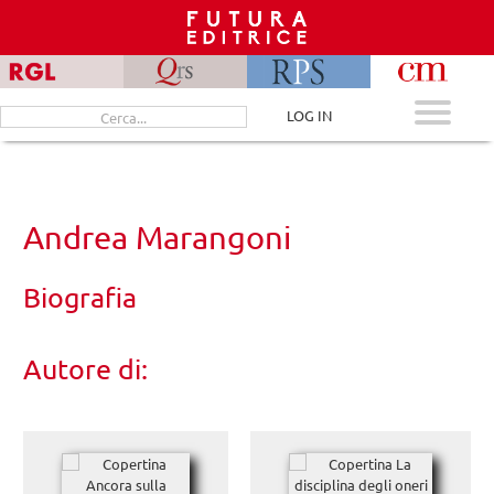
Skip
to
content
Cerca
LOG IN
per:
Andrea Marangoni
Biografia
Autore di: