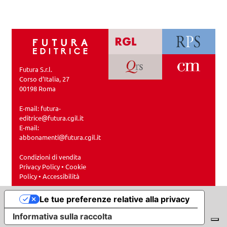
Futura S.r.l.
Corso d’Italia, 27
00198 Roma
E-mail:
futura-
editrice@futura.cgil.it
E-mail:
abbonamenti@futura.cgil.it
Condizioni di vendita
Privacy Policy
•
Cookie
Policy
•
Accessibilità
Le tue preferenze relative alla privacy
Informativa sulla raccolta