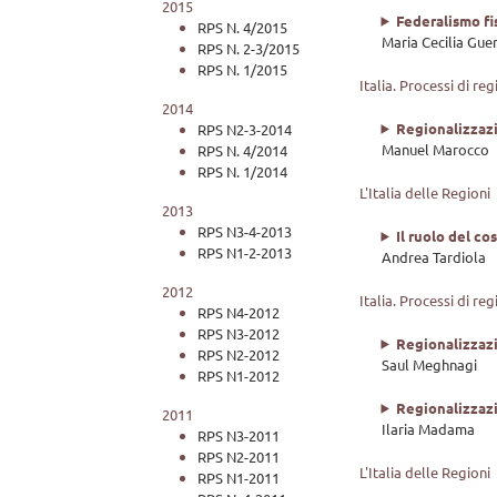
2015
Federalismo fi
RPS N. 4/2015
Maria Cecilia Gue
RPS N. 2-3/2015
RPS N. 1/2015
Italia. Processi di reg
2014
Regionalizzaz
RPS N2-3-2014
Manuel Marocco
RPS N. 4/2014
RPS N. 1/2014
L'Italia delle Regioni
2013
RPS N3-4-2013
Il ruolo del co
RPS N1-2-2013
Andrea Tardiola
2012
Italia. Processi di reg
RPS N4-2012
RPS N3-2012
Regionalizzaz
RPS N2-2012
Saul Meghnagi
RPS N1-2012
Regionalizzazi
2011
Ilaria Madama
RPS N3-2011
RPS N2-2011
L'Italia delle Regioni
RPS N1-2011