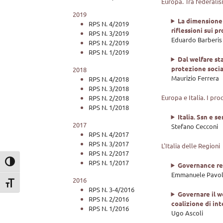
Europa. Tra federali
2019
La dimensione 
RPS N. 4/2019
riflessioni sui p
RPS N. 3/2019
Eduardo Barberis
RPS N. 2/2019
RPS N. 1/2019
Dal welfare sta
protezione socia
2018
Maurizio Ferrera
RPS N. 4/2018
RPS N. 3/2018
Europa e Italia. I pro
RPS N. 2/2018
RPS N. 1/2018
Italia. Ssn e s
2017
Stefano Cecconi
RPS N. 4/2017
RPS N. 3/2017
L'Italia delle Regioni
RPS N. 2/2017
RPS N. 1/2017
Attiva/disattiva alto contrasto
Governance reg
Emmanuele Pavol
2016
Attiva/disattiva dimensione testo
RPS N. 3-4/2016
Governare il we
RPS N. 2/2016
coalizione di int
RPS N. 1/2016
Ugo Ascoli