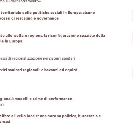
smo e «riaccentramento»
territoriale delle politiche sociali in Europa: alcune
rocessi di rescaling e governance
te alle welfare regions: la riconfigurazione spaziale della
le in Europa
cessi di regionalizzazione nei sistemi sanitari
ervizi sanitari regionali: disavanzi ed equità
ionali: modelli e stime di performance
ini
lfare a livello locale: una nota su politica, burocrazia e
eressi