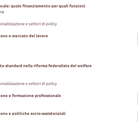
scale: quale finanziamento per quali funzioni
rra
ionalizzazione e settori di policy
ione e mercato del lavoro
sto standard nella riforma federalista del welfare
ionalizzazione e settori di policy
ione e formazione professionale
one e politiche socio-assistenziali