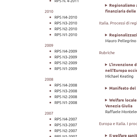
RPS N. 4-2011
Regionalismo a
finanziaria delle
2010
RPS N4-2010
Italia. Processi di reg
RPS N3-2010
RPS N2-2010
RPS N1-2010
Regionalizzazi
Mauro Pellegrino
2009
RPS N4-2009
Rubriche
RPS N3-2009
RPS N2-2009
L’invenzione d
RPS N1-2009
nell’Europa occi
Michael Keating
2008
RPS N4-2008
Manifesto del
RPS N3-2008
RPS N2-2008
Welfare locale 
RPS N1-2008
Venezia Giulia
Raffaele Montel
2007
RPS N4-2007
Europa e Italia. I pro
RPS N3-2007
RPS N2-2007
Il welfare san
RPS N1-2007