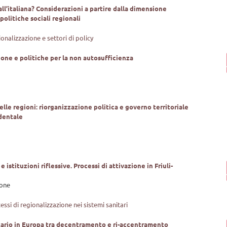
ll’italiana? Considerazioni a partire dalla dimensione
 politiche sociali regionali
ionalizzazione e settori di policy
one e politiche per la non autosufficienza
elle regioni: riorganizzazione politica e governo territoriale
dentale
e istituzioni riflessive. Processi di attivazione in Friuli-
eone
cessi di regionalizzazione nei sistemi sanitari
itario in Europa tra decentramento e ri-accentramento