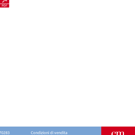
870283
Condizioni di vendita