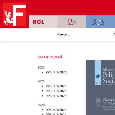
Skip
to
content
Cerca:
I nostri numeri
2026
RPS N. 1/2026
2025
RPS N. 3/2025
RPS N. 2/2025
RPS N. 1/2025
2024
RPS N. 3/2024
RPS N. 2/2024