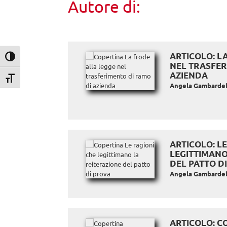
Autore di:
ARTICOLO: L
Attiva/disattiva alto contrasto
NEL TRASFER
AZIENDA
Attiva/disattiva dimensione testo
Angela Gambardel
ARTICOLO: L
LEGITTIMANO
DEL PATTO D
Angela Gambardel
ARTICOLO: C