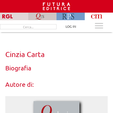
Skip
to
content
Cerca
LOG IN
per:
Cinzia Carta
Biografia
Autore di: