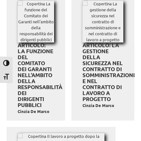
ARTICOLO:
ARTICOLO: LA
LA FUNZIONE
GESTIONE
DEL
DELLA
COMITATO
SICUREZZA NEL
Attiva/disattiva alto contrasto
DEI GARANTI
CONTRATTO DI
NELL’AMBITO
SOMMINISTRAZIONE
Attiva/disattiva dimensione testo
DELLA
E NEL
RESPONSABILITÀ
CONTRATTO DI
DEI
LAVORO A
DIRIGENTI
PROGETTO
PUBBLICI
Cinzia De Marco
Cinzia De Marco