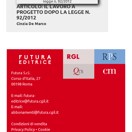
ARTICOLO: IL LAVORO A
PROGETTO DOPO LA LEGGE N.
92/2012
Cinzia De Marco
Futura S.r.l.
Corso d’Italia, 27
00198 Roma
E-mail:
futura-
editrice@futura.cgil.it
E-mail:
abbonamenti@futura.cgil.it
Condizioni di vendita
Privacy Policy
•
Cookie