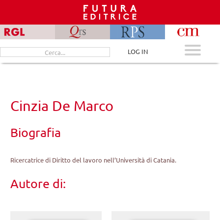
Skip
to
content
Cerca
LOG IN
per:
Cinzia De Marco
Biografia
Ricercatrice di Diritto del lavoro nell’Università di Catania.
Autore di: