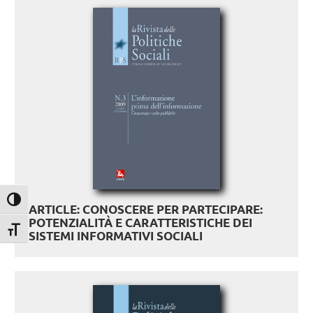
Attiva/disattiva alto contrasto
ARTICLE: CONOSCERE PER PARTECIPARE:
POTENZIALITÀ E CARATTERISTICHE DEI
Attiva/disattiva dimensione testo
SISTEMI INFORMATIVI SOCIALI