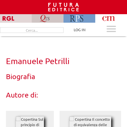
Skip
to
content
Cerca
LOG IN
per:
Emanuele Petrilli
Biografia
Autore di: