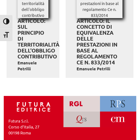
ARTICOLO:
ARTICOLO: IL
Attiva/disattiva alto contrasto
SUL
CONCETTO DI
PRINCIPIO
EQUIVALENZA
Attiva/disattiva dimensione testo
DI
DELLE
TERRITORIALITÀ
PRESTAZIONI IN
DELL'OBBLIGO
BASE AL
CONTRIBUTIVO
REGOLAMENTO
CE N. 833/2014
Emanuele
Petrilli
Emanuele Petrilli
Futura S.r.l.
Corso d’Italia, 27
00198 Roma