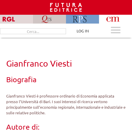
Skip
to
content
Cerca
LOG IN
per:
Gianfranco Viesti
Biografia
Gianfranco Viesti è professore ordinario di Economia applicata
presso l’Università di Bari. I suoi interessi di ricerca vertono
principalmente sull’economia regionale, internazionale e industriale e
sulle relative politiche.
Autore di: