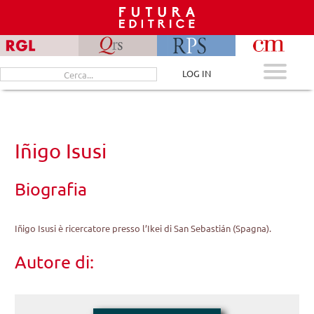
Skip
to
content
Cerca
LOG IN
per:
Iñigo Isusi
Biografia
Iñigo Isusi è ricercatore presso l’Ikei di San Sebastián (Spagna).
Autore di: