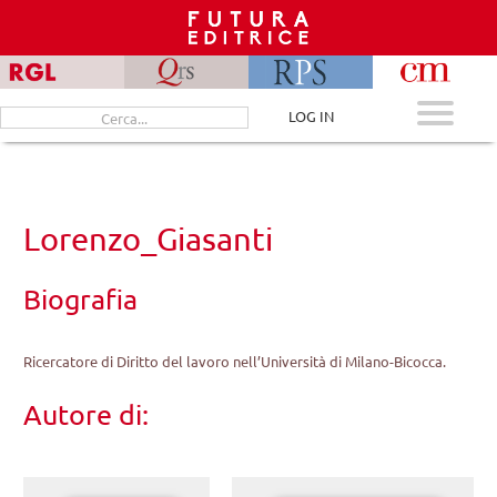
Skip
to
content
Cerca
LOG IN
per:
Lorenzo_Giasanti
Biografia
Ricercatore di Diritto del lavoro nell’Università di Milano-Bicocca.
Autore di: