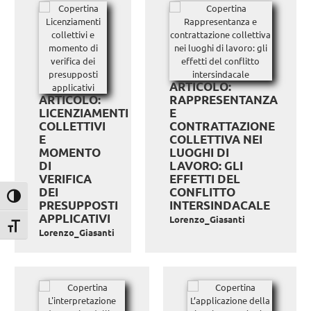
ARTICOLO:
ARTICOLO:
RAPPRESENTANZA
LICENZIAMENTI
E
COLLETTIVI
CONTRATTAZIONE
E
COLLETTIVA NEI
MOMENTO
LUOGHI DI
DI
LAVORO: GLI
VERIFICA
EFFETTI DEL
DEI
CONFLITTO
Attiva/disattiva alto contrasto
PRESUPPOSTI
INTERSINDACALE
APPLICATIVI
Lorenzo_Giasanti
Attiva/disattiva dimensione testo
Lorenzo_Giasanti