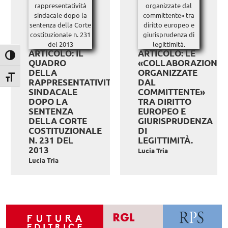
ARTICOLO: IL
ARTICOLO: LE
Attiva/disattiva alto contrasto
QUADRO
«COLLABORAZIONI
DELLA
ORGANIZZATE
Attiva/disattiva dimensione testo
RAPPRESENTATIVITÀ
DAL
SINDACALE
COMMITTENTE»
DOPO LA
TRA DIRITTO
SENTENZA
EUROPEO E
DELLA CORTE
GIURISPRUDENZA
COSTITUZIONALE
DI
N. 231 DEL
LEGITTIMITÀ.
2013
Lucia Tria
Lucia Tria