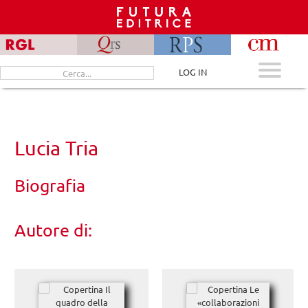
Skip
to
content
Cerca
LOG IN
per:
Lucia Tria
Biografia
Autore di: