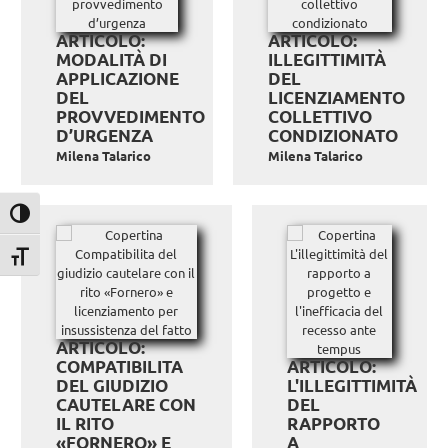
ARTICOLO:
ARTICOLO:
MODALITÀ DI
ILLEGITTIMITÀ
APPLICAZIONE
DEL
DEL
LICENZIAMENTO
PROVVEDIMENTO
COLLETTIVO
D’URGENZA
CONDIZIONATO
Milena Talarico
Milena Talarico
Attiva/disattiva alto contrasto
Attiva/disattiva dimensione testo
ARTICOLO:
COMPATIBILITA
ARTICOLO:
DEL GIUDIZIO
L'ILLEGITTIMITÀ
CAUTELARE CON
DEL
IL RITO
RAPPORTO
«FORNERO» E
A