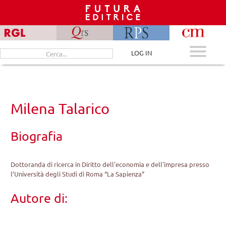
Skip
to
content
Cerca
LOG IN
per:
Milena Talarico
Biografia
Dottoranda di ricerca in Diritto dell'economia e dell'impresa presso
l’Università degli Studi di Roma “La Sapienza”
Autore di: