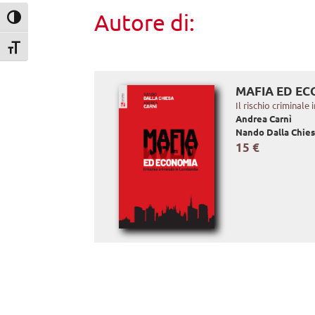
Autore di:
Attiva/disattiva alto contrasto
Attiva/disattiva dimensione testo
MAFIA ED E
Il rischio criminale
Andrea Carnì
Nando Dalla Chie
15 €