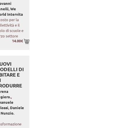
ovanni
nelli
,
We
rld Intervita
 costo per la
llettività e il
olo di scuole e
rzo settore
14.00€
UOVI
ODELLI DI
BITARE E
I
RODURRE
erena
giero.
,
manuele
lossi
,
Daniele
 Nunzio.
asformazione