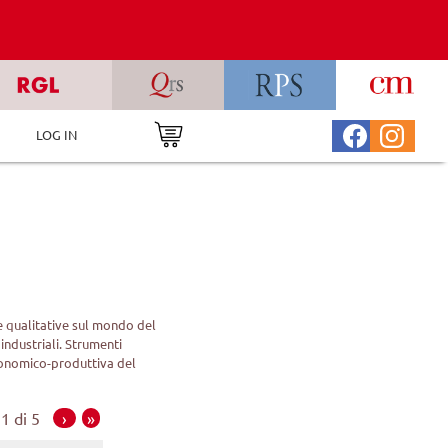
LOG IN
 e qualitative sul mondo del
 industriali. Strumenti
 economico-produttiva del
1 di 5
›
»