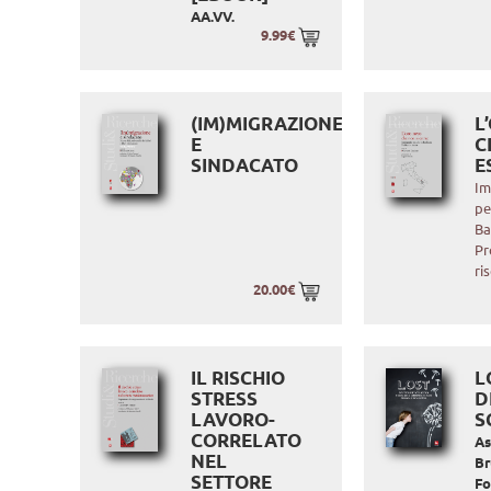
AA.VV.
9.99€
(IM)MIGRAZIONE
L
E
C
SINDACATO
E
Im
pe
Ba
Pr
ri
20.00€
IL RISCHIO
L
STRESS
D
LAVORO-
S
CORRELATO
As
NEL
Br
SETTORE
F