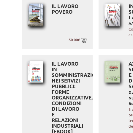
IL LAVORO
I
POVERO
S
L
AA
Co
as
50.00€
IL LAVORO
A
IN
S
SOMMINISTRAZIONE
E
NEI SERVIZI
D
PUBBLICI:
S
FORME
Da
ORGANIZZATIVE,
N
CONDIZIONI
B
DI LAVORO
Tra
E
pr
RELAZIONI
te
INDUSTRIALI
de
[EBOOK]