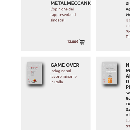
METALMECCANICO
Gi
L’opinione dei
Ag
rappresentanti
Wo
sindacali
Il
co
ru
Te
12.00€
GAME OVER
N
M
Indagine sul
A
lavoro minorile
D
in Italia
P
S
Ru
E
Ga
Di
La
tr