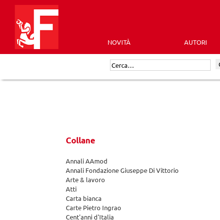
Skip
to
content
NOVITÀ
AUTORI
Futura
Cerca:
Editrice
Collane
Annali AAmod
Annali Fondazione Giuseppe Di Vittorio
Arte & lavoro
Atti
Carta bianca
Carte Pietro Ingrao
Cent'anni d'Italia