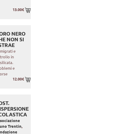
13.00€
’ORO NERO
HE NON SI
STRAE
migrati e
trolio in
silicata.
oblemi e
sorse
12.00€
OST.
ISPERSIONE
COLASTICA
sociazione
uno Trentin
,
ondazione