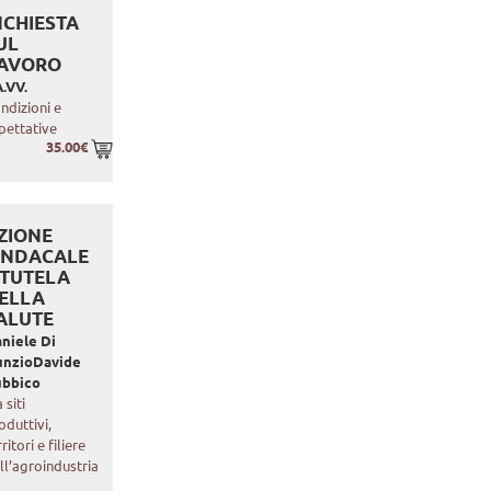
NCHIESTA
UL
AVORO
.VV.
ndizioni e
pettative
35.00€
ZIONE
INDACALE
 TUTELA
ELLA
ALUTE
niele Di
unzio
Davide
ubbico
 siti
oduttivi,
rritori e filiere
ll’agroindustria