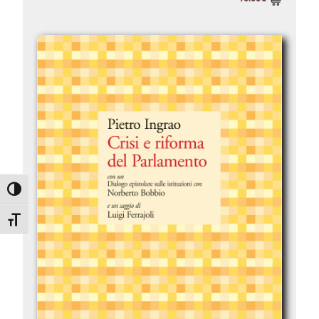
Attiva/disattiva alto contrasto
Attiva/disattiva dimensione testo