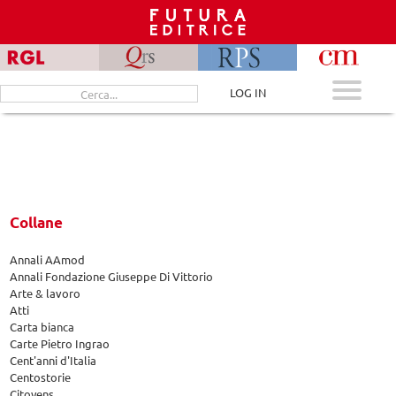
Skip
to
content
Cerca
LOG IN
per:
Collane
Annali AAmod
Annali Fondazione Giuseppe Di Vittorio
Arte & lavoro
Atti
Carta bianca
Carte Pietro Ingrao
Cent'anni d'Italia
Centostorie
Citoyens