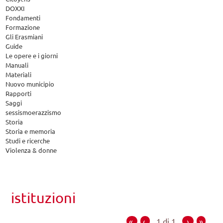
DOXXI
Fondamenti
Formazione
Gli Erasmiani
Guide
Le opere e i giorni
Manuali
Materiali
Nuovo municipio
Rapporti
Saggi
sessismoerazzismo
Storia
Storia e memoria
Studi e ricerche
Violenza & donne
istituzioni
«
‹
1 di 1
›
»