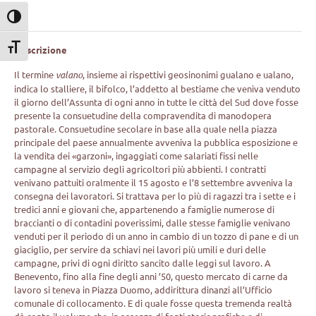
Attiva/disattiva alto contrasto
Attiva/disattiva dimensione testo
Descrizione
Il termine
valano
, insieme ai rispettivi geosinonimi gualano e ualano,
indica lo stalliere, il bifolco, l’addetto al bestiame che veniva venduto
il giorno dell’Assunta di ogni anno in tutte le città del Sud dove fosse
presente la consuetudine della compravendita di manodopera
pastorale. Consuetudine secolare in base alla quale nella piazza
principale del paese annualmente avveniva la pubblica esposizione e
la vendita dei «garzoni», ingaggiati come salariati fissi nelle
campagne al servizio degli agricoltori più abbienti. I contratti
venivano pattuiti oralmente il 15 agosto e l’8 settembre avveniva la
consegna dei lavoratori. Si trattava per lo più di ragazzi tra i sette e i
tredici anni e giovani che, appartenendo a famiglie numerose di
braccianti o di contadini poverissimi, dalle stesse famiglie venivano
venduti per il periodo di un anno in cambio di un tozzo di pane e di un
giaciglio, per servire da schiavi nei lavori più umili e duri delle
campagne, privi di ogni diritto sancito dalle leggi sul lavoro. A
Benevento, fino alla fine degli anni ’50, questo mercato di carne da
lavoro si teneva in Piazza Duomo, addirittura dinanzi all’Ufficio
comunale di collocamento. E di quale fosse questa tremenda realtà