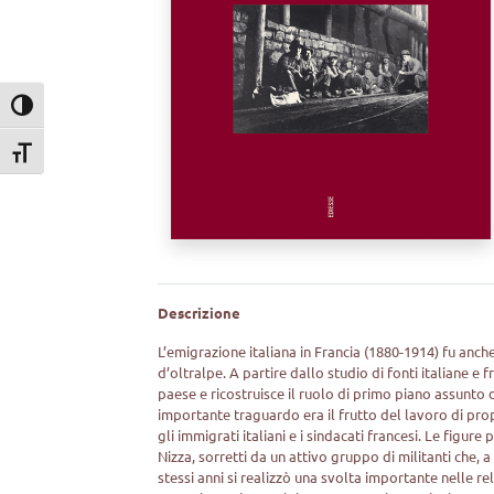
Attiva/disattiva alto contrasto
Attiva/disattiva dimensione testo
Descrizione
L’emigrazione italiana in Francia (1880-1914) fu anch
d’oltralpe. A partire dallo studio di fonti italiane e 
paese e ricostruisce il ruolo di primo piano assunto da
importante traguardo era il frutto del lavoro di prop
gli immigrati italiani e i sindacati francesi. Le figu
Nizza, sorretti da un attivo gruppo di militanti che, 
stessi anni si realizzò una svolta importante nelle rel