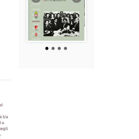
el
e tra
i a
uegli
.