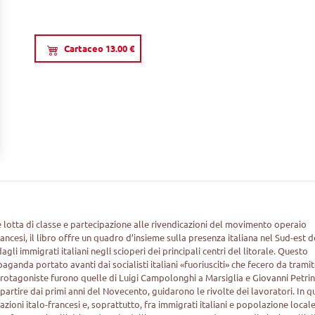
Cartaceo 13.00 €
e lotta di classe e partecipazione alle rivendicazioni del movimento operaio
francesi, il libro offre un quadro d’insieme sulla presenza italiana nel Sud-est d
gli immigrati italiani negli scioperi dei principali centri del litorale. Questo
aganda portato avanti dai socialisti italiani «fuoriusciti» che fecero da tramit
re protagoniste furono quelle di Luigi Campolonghi a Marsiglia e Giovanni Petrin
a partire dai primi anni del Novecento, guidarono le rivolte dei lavoratori. In q
azioni italo-francesi e, soprattutto, fra immigrati italiani e popolazione locale