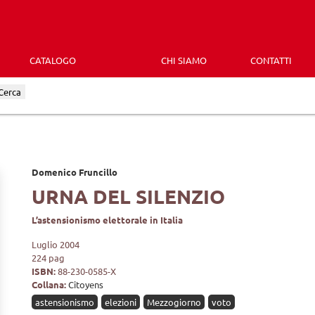
CATALOGO
CHI SIAMO
CONTATTI
Cerca
Domenico Fruncillo
URNA DEL SILENZIO
L’astensionismo elettorale in Italia
Luglio 2004
224 pag
ISBN:
88-230-0585-X
Collana:
Citoyens
astensionismo
elezioni
Mezzogiorno
voto