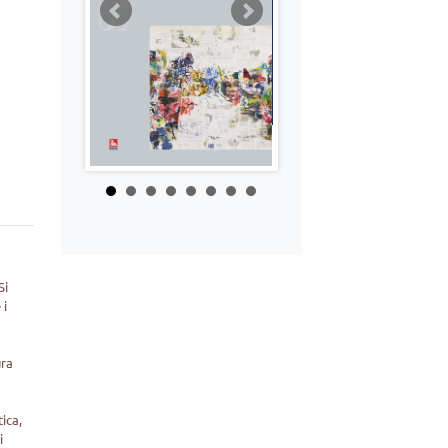
Si
 i
ura
tica,
i