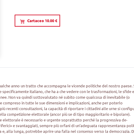
Cartaceo 10.00 €
qualche anno un tratto che accompagna le vicende politiche del nostro paese. 
ecificamente italiano, che ha a che vedere con le trasformazioni, le sfide e
ee. Non va quindi sottovalutato né subìto come qualcosa di inevitabile (o
 e compreso in tutte le sue dimensioni e implicazioni, anche per poterlo
 recenti consultazioni, la capacità di riportare i cittadini alle urne si config
lla competizione elettorale (ancor più se di tipo maggioritario e bipolare).
e elettorale è necessario e urgente soprattutto perché la progressiva de-
periferici» e svantaggiati, sempre più orfani di un’adeguata rappresentanza poli
ica e, alla lunga, potrebbe aprire una falla nel consenso verso la democrazia. D