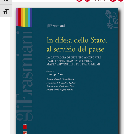
Attiva/disattiva alto contrasto
Attiva/disattiva dimensione testo