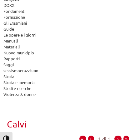
DOXXI
Fondamenti
Formazione
Gli Erasmiani
Guide
Le opere e i giorni
Manuali
Materiali
Nuovo municipio
Rapporti
Saggi
sessismoerazzismo
Storia
Storia e memoria
Studi e ricerche
Violenza & donne
Calvi
«
‹
1 di 1
›
»