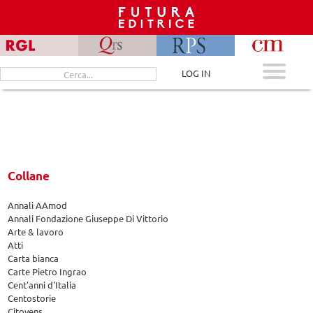
Skip
to
content
Cerca
LOG IN
per:
Collane
Annali AAmod
Annali Fondazione Giuseppe Di Vittorio
Arte & lavoro
Atti
Carta bianca
Carte Pietro Ingrao
Cent'anni d'Italia
Centostorie
Citoyens