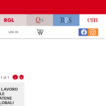
LOG IN
1 di 1
›
»
L LAVORO
 LE
ATENE
LOBALI