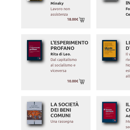
I
Minsky
Lavoro non
F
assistenza
Ce
18.00€
L'ESPERIMENTO
L
PROFANO
D
Rita di Leo.
Il
Dal capitalismo
ri
al socialismo e
No
viceversa
es
al
10.00€
LA SOCIETÀ
I
DEI BENI
C
COMUNI
Ad
Una rassegna
Mo
se