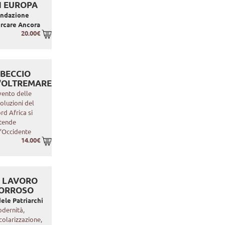
N EUROPA
ondazione
rcare Ancora
20.00€
IBECCIO
'OLTREMARE
 vento delle
voluzioni del
rd Africa si
tende
l’Occidente
14.00€
L LAVORO
ORROSO
ele Patriarchi
dernità,
colarizzazione,