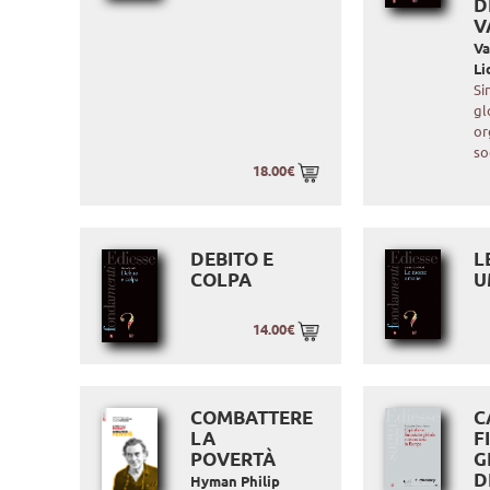
D
V
Va
Li
Si
gl
or
so
18.00€
DEBITO E
L
COLPA
U
14.00€
COMBATTERE
C
LA
F
POVERTÀ
G
D
Hyman Philip