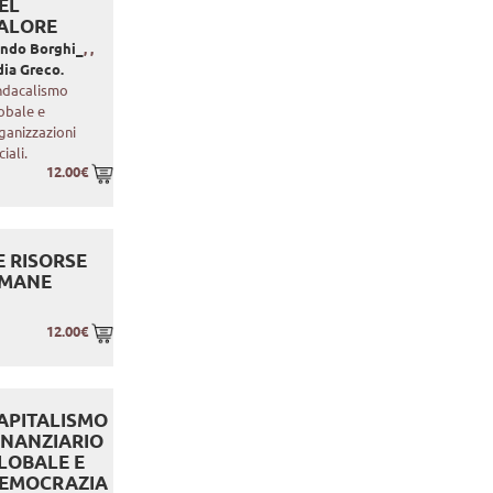
EL
ALORE
ndo Borghi_
,
,
dia Greco.
ndacalismo
obale e
ganizzazioni
ciali.
12.00€
E RISORSE
MANE
12.00€
APITALISMO
INANZIARIO
LOBALE E
EMOCRAZIA