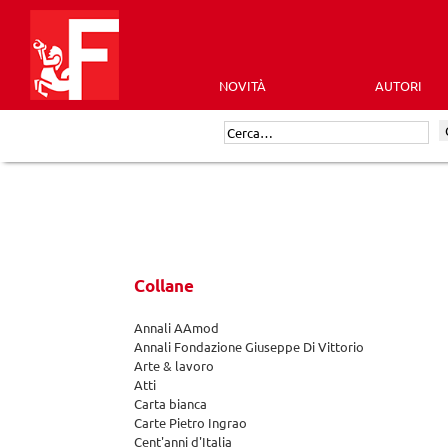
Skip
to
content
NOVITÀ
AUTORI
Futura
Cerca:
Editrice
Collane
Annali AAmod
Annali Fondazione Giuseppe Di Vittorio
Arte & lavoro
Atti
Carta bianca
Carte Pietro Ingrao
Cent'anni d'Italia