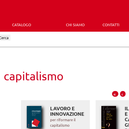
CATALOGO
CHI SIAMO
CONTATTI
Cerca
capitalismo
«
‹
LAVORO E
I
INNOVAZIONE
E
C
per riformare il
G
capitalismo