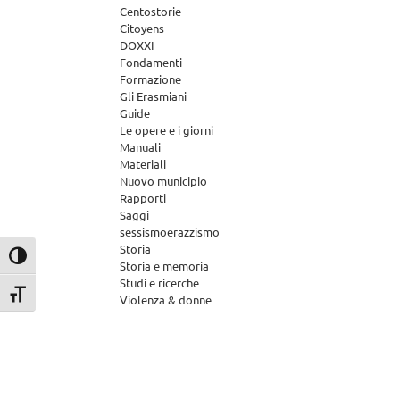
Centostorie
Citoyens
DOXXI
Fondamenti
Formazione
Gli Erasmiani
Guide
Le opere e i giorni
Manuali
Materiali
Nuovo municipio
Rapporti
Saggi
sessismoerazzismo
Storia
Attiva/disattiva alto contrasto
Storia e memoria
Studi e ricerche
Attiva/disattiva dimensione testo
Violenza & donne