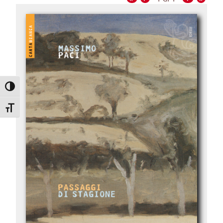
Attiva/disattiva alto contrasto
Attiva/disattiva dimensione testo