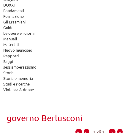
DOXXI
Fondamenti
Formazione
Gli Erasmiani
Guide
Le opere e i giorni
Manuali
Materiali
Nuovo municipio
Rapporti
Saggi
sessismoerazzismo
Storia
Storia e memoria
Studi e ricerche
Violenza & donne
governo Berlusconi
«
‹
1 di 1
›
»