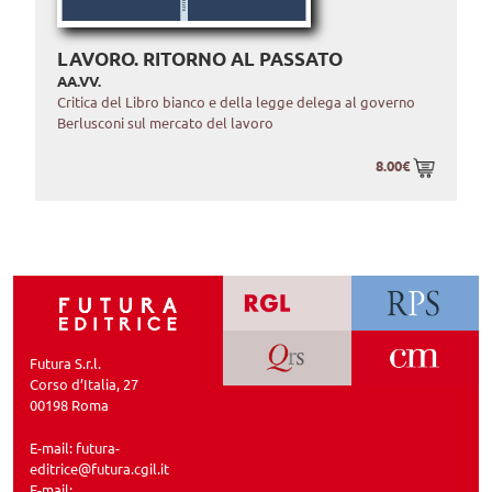
LAVORO. RITORNO AL PASSATO
AA.VV.
Critica del Libro bianco e della legge delega al governo
Berlusconi sul mercato del lavoro
8.00€
Futura S.r.l.
Corso d’Italia, 27
00198 Roma
E-mail:
futura-
editrice@futura.cgil.it
E-mail: