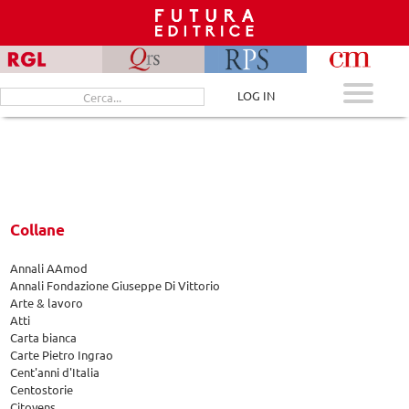
Skip
to
content
Cerca
LOG IN
per:
Collane
Annali AAmod
Annali Fondazione Giuseppe Di Vittorio
Arte & lavoro
Atti
Carta bianca
Carte Pietro Ingrao
Cent'anni d'Italia
Centostorie
Citoyens